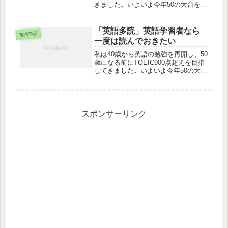
きました。いよいよ今年50の大台を迎
えましたが、現在のスコアは890が最
高得点で目標には一歩及ばず。しかも
スピーキングはといえばペラペラ話す
「英語多読」英語学習者なら
英語学習
目標にはほど遠い…この...
一度は読んでおきたい
私は40歳から英語の勉強を再開し、50
歳になる前にTOEIC900点超えを目指
してきました。いよいよ今年50の大台
を迎えましたが、現在のスコアは890
が最高得点で目標には一歩及ばず。し
かもスピーキングはといえばペラペラ
話す目標にはほど遠い…...
スポンサーリンク