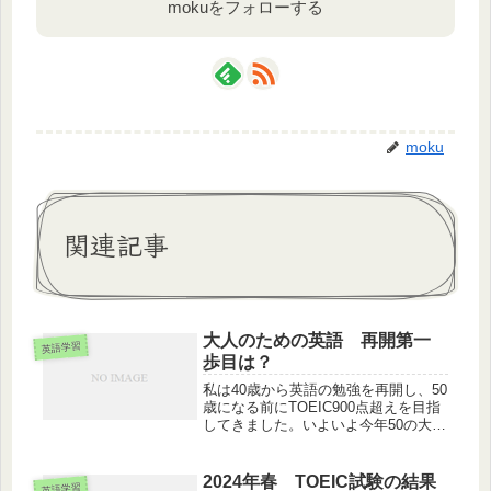
mokuをフォローする
moku
関連記事
大人のための英語 再開第一
英語学習
歩目は？
私は40歳から英語の勉強を再開し、50
歳になる前にTOEIC900点超えを目指
してきました。いよいよ今年50の大台
を迎えましたが、現在のスコアは890
が最高得点で目標には一歩及ばず。し
かもスピーキングはといえばペラペラ
2024年春 TOEIC試験の結果
英語学習