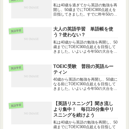
話す目標にはほど遠い…...
私は40歳を過ぎてから英語の勉強を再
開し、50歳までにTOEIC900点超えを
目指してきました。すでに昨年50の大
台を迎えましたが、現在のスコアは
890が最高得点で目標には一歩及ば
ず。しかもスピーキングはといえばペ
大人の英語学習 単語帳を使
英語学習
ラペラ話す目標にはほど遠い...
う？使わない？
私は40歳から英語の勉強を再開し、50
歳までにTOEIC900点超えを目指して
きました。いよいよ今年50の大台を迎
えましたが、現在のスコアは890が最
高得点で目標には一歩及ばず。しかも
スピーキングはといえばペラペラ話す
TOEIC受験 普段の英語ルー
英語学習
目標にはほど遠い…この...
ティン
40歳から英語の勉強を再開し、50歳に
なる前にTOEIC900点超えを目指して
きました。いよいよ今年50の大台を迎
えましたが、現在のスコアは890が最
高得点で目標には一歩及ばず。しかも
スピーキングはといえばネイティブの
【英語リスニング】聞き流し
英語学習
ようにペラペラ話す目標...
より集中！ 毎日20分集中リ
スニングを続けよう
私は40歳から英語の勉強を再開し、50
歳までにTOEIC900点超えを目指して